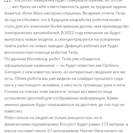
сможет брать на себя ответственность даже за трудные задачи.
Кажется, Илон Маск настроен серьезно. Во время отчета Tesla
за год он объявил, что в будущем разработка роботов может
стать для его компании более важным делом, чем производство
электрических автомобилей. В 2022 году компания не будет
выпускать новые модели, а сконцентрируется на ускорении
темпа работ на новых заводах. Дефицит рабочих рук будет
восполнен при помощи роботов Tesla.
По данным Bloomberg, робот Tesla уже обзавелся
официальным названием — он будет известен как Optimus.
Сегодня о нем известно мало, но интересные сведения все же
есть. Облик робота мы уже видели на слайдах прошлого года:
как и у настоящего человека, у него есть туловище, руки и ноги.
Голова на плечах тоже имеется, только вот вместо лица
установлен дисплей для отображения информации. Какие
именно данные будут показываться на дисплее, до сих пор не
известно.
Робот похож на людей не только внешностью, но и
физическими параметрами. Его рост будет равен 173 метрам, а
масса составит около 57 килограммов. Насчет бега ничего не