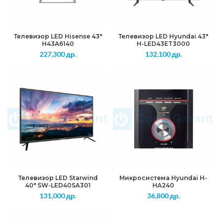
Телевизор LED Hisense 43″
Телевизор LED Hyundai 43″
H43A6140
H-LED43ET3000
227,300
др.
132,100
др.
Телевизор LED Starwind
Микросистема Hyundai H-
40″ SW-LED40SA301
HA240
131,000
др.
36,800
др.