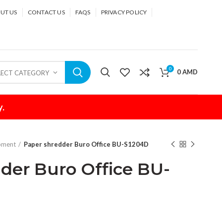
UT US
CONTACT US
FAQS
PRIVACY POLICY
0
0
AMD
LECT CATEGORY
y.
ipment
Paper shredder Buro Office BU-S1204D
der Buro Office BU-