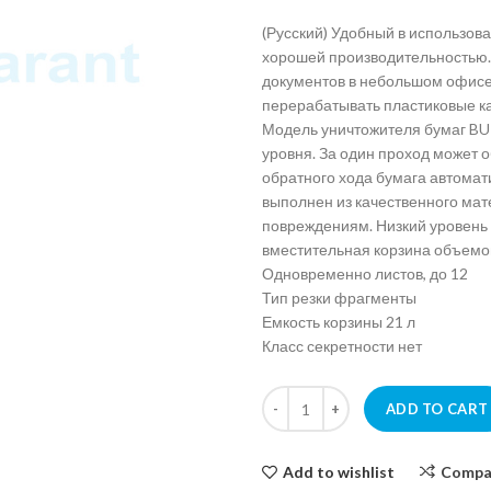
(Русский) Удобный в использов
хорошей производительностью.
документов в небольшом офисе 
перерабатывать пластиковые ка
Модель уничтожителя бумаг BU
уровня. За один проход может о
обратного хода бумага автомат
выполнен из качественного мат
повреждениям. Низкий уровень 
вместительная корзина объемом
Одновременно листов, до 12
Тип резки фрагменты
Емкость корзины 21 л
Класс секретности нет
Paper shredder Buro Office BU-
ADD TO CART
Add to wishlist
Compa