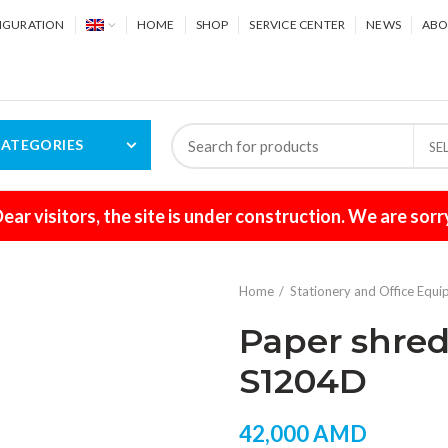
IGURATION
HOME
SHOP
SERVICE CENTER
NEWS
ABO
ATEGORIES
SE
ear visitors, the site is under construction. We are sorr
Home
Stationery and Office Equ
Paper shred
S1204D
42,000
AMD