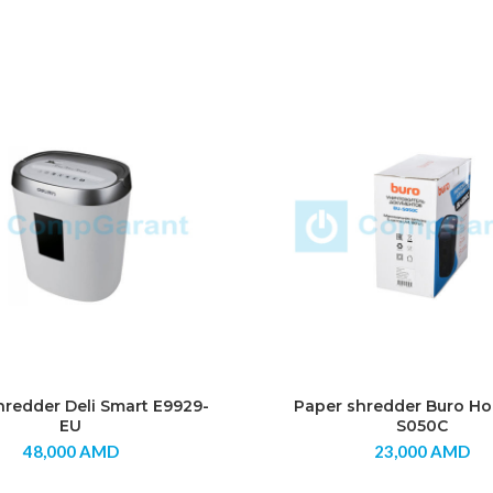
hredder Deli Smart E9929-
Paper shredder Buro H
EU
S050C
48,000
AMD
23,000
AMD