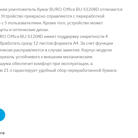
ании уничтожитель бумаг BURO Office BU-S1204D отличается
 Устройство прекрасно справляется с переработкой
с 5 пользователями. Кроме того, устройство может
рты и оптические диски.
RO Office BU-S1204D имеет поддержку секретности 4
бработать сразу 12 листов формата А4. За счет функции
ически расправляется в случае замятия. Корпус модели
ериала, устойчивого к внешним механическим
шума обеспечит комфорт при эксплуатации, а
 21 л гарантирует удобный сбор переработанной бумаги.
S1204D quantity
re