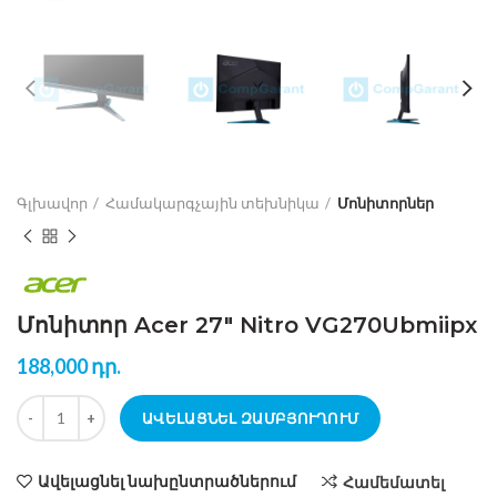
Գլխավոր
Համակարգչային տեխնիկա
Մոնիտորներ
Մոնիտոր Acer 27″ Nitro VG270Ubmiipx
188,000
դր.
քանակ Մոնիտոր Acer 27" Nitro VG270Ubmiipx
ԱՎԵԼԱՑՆԵԼ ԶԱՄԲՅՈՒՂՈՒՄ
Ավելացնել նախընտրածներում
Համեմատել