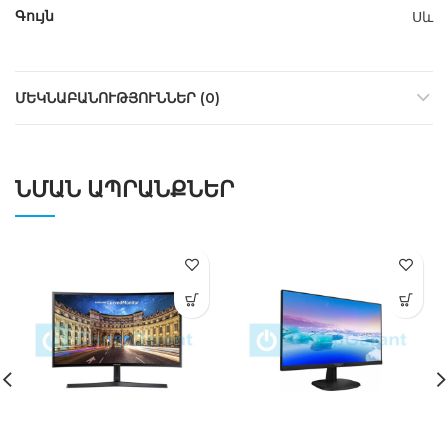
Գույն
Սև
ՄԵԿՆԱԲԱՆՈՒԹՅՈՒՆՆԵՐ (0)
ՆՄԱՆ ԱՊՐԱՆՔՆԵՐ