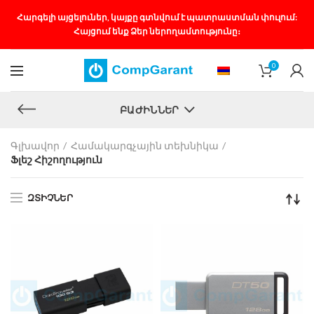
Հարգելի այցելուներ, կայքը գտնվում է պատրաստման փուլում:
Հայցում ենք Ձեր ներողամտությունը։
0
ԲԱԺԻՆՆԵՐ
Գլխավոր
Համակարգչային տեխնիկա
Ֆլեշ Հիշողություն
ԶՏԻՉՆԵՐ