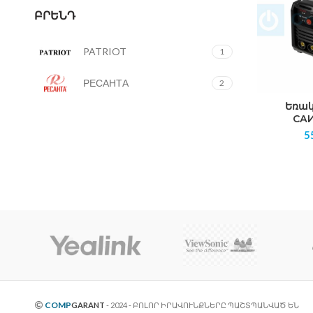
ԲՐԵՆԴ
PATRIOT
1
РЕСАНТА
2
Եռակ
САИ
5
COMP
GARANT
- 2024 - ԲՈԼՈՐ ԻՐԱՎՈՒՆՔՆԵՐԸ ՊԱՇՏՊԱՆՎԱԾ ԵՆ