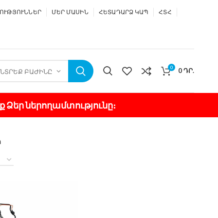
ՈՒԹՅՈՒՆՆԵՐ
ՄԵՐ ՄԱՍԻՆ
ՀԵՏԱԴԱՐՁ ԿԱՊ
ՀՏՀ
0
0
ԴՐ.
ՆՏՐԵՔ ԲԱԺԻՆԸ
ք Ձեր ներողամտությունը։
ր