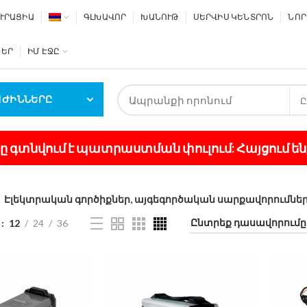
ՒՐԱՑԻԱ
ԳԼԽԱՎՈՐ
ԽԱՆՈՒԹ
ՍԵՐՎԻՍ ԿԵՆՏՐՈՆ
ՆՈՐ
ՆԵՐ
ԻՄ ԷՋԸ
ԱԺԻՆՆԵՐԸ
Ը
յքը գտնվում է պատրաստման փուլում: Հայցում են
Էլեկտրական գործիքներ, այգեգործական սարքավորումնե
12
24
36