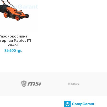
Газонокосилка
торная Patriot PT
2043E
86,600
դր.