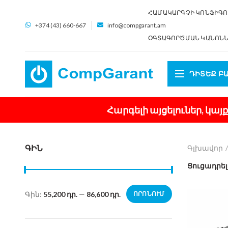
ՀԱՄԱԿԱՐԳՉԻ ԿՈՆՖԻԳՈ
+374 (43) 660-667
info@compgarant.am
ՕԳՏԱԳՈՐԾՄԱՆ ԿԱՆՈՆ
ԴԻՏԵՔ Բ
Հարգելի այցելուներ, կա
ԳԻՆ
Գլխավոր
Ցուցադրել
Գին:
55,200 դր.
—
86,600 դր.
ՈՐՈՆՈՒՄ