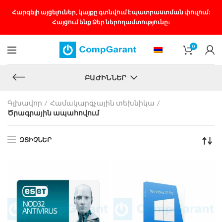
Հարգելի այցելուներ, կայքը գտնվում է պատրաստման փուլում:
Հայցում ենք Ձեր ներողամտությունը։
0
ԲԱԺԻՆՆԵՐ
Գլխավոր
Համակարգչային տեխնիկա
Ծրագրային ապահովում
ԶՏԻՉՆԵՐ