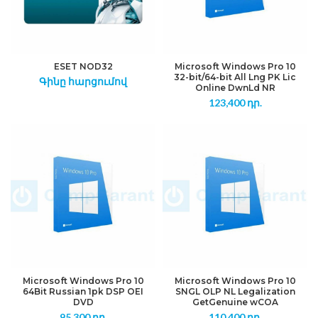
ESET NOD32
Microsoft Windows Pro 10
32-bit/64-bit All Lng PK Lic
Գինը հարցումով
Online DwnLd NR
123,400
դր.
Microsoft Windows Pro 10
Microsoft Windows Pro 10
64Bit Russian 1pk DSP OEI
SNGL OLP NL Legalization
DVD
GetGenuine wCOA
95,300
դր.
110,400
դր.