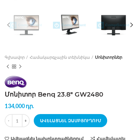
Գլխավոր
Համակարգչային տեխնիկա
Մոնիտորներ
Մոնիտոր Benq 23.8″ GW2480
134,000
դր.
քանակ Մոնիտոր Benq 23.8" GW2480
ԱՎԵԼԱՑՆԵԼ ԶԱՄԲՅՈՒՂՈՒՄ
Ավելացնել նախընտրածներում
Համեմատել