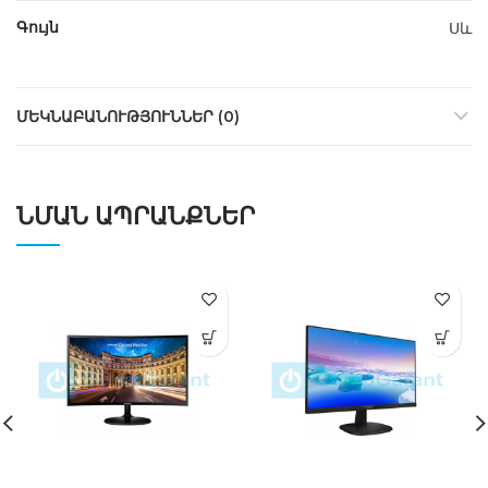
Գույն
Սև
ՄԵԿՆԱԲԱՆՈՒԹՅՈՒՆՆԵՐ (0)
ՆՄԱՆ ԱՊՐԱՆՔՆԵՐ