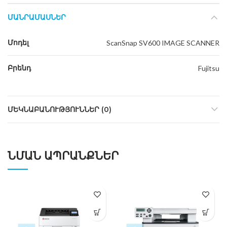
ՄԱՆՐԱՄԱՍՆԵՐ
Մոդել
ScanSnap SV600 IMAGE SCANNER
Բրենդ
Fujitsu
ՄԵԿՆԱԲԱՆՈՒԹՅՈՒՆՆԵՐ (0)
ՆՄԱՆ ԱՊՐԱՆՔՆԵՐ