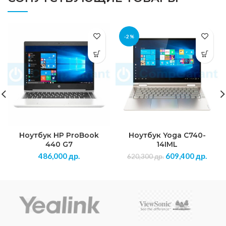
-2%
Ноутбук HP ProBook
Ноутбук Yoga C740-
440 G7
14IML
486,000
др.
609,400
др.
620,300
др.