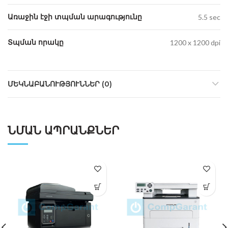
Առաջին էջի տպման արագությունը
5.5 sec
Տպման որակը
1200 x 1200 dpi
ՄԵԿՆԱԲԱՆՈՒԹՅՈՒՆՆԵՐ (0)
ՆՄԱՆ ԱՊՐԱՆՔՆԵՐ