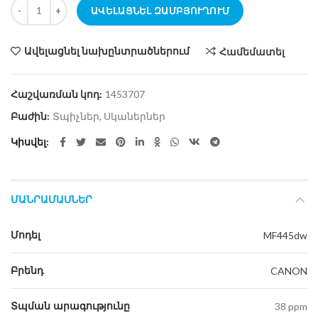
քանակ Բազմաֆունկցիոնալ տպիչ Canon i-Sensys MF445dw
ԱՎԵԼԱՑՆԵԼ ԶԱՄԲՅՈՒՂՈՒՄ
Ավելացնել նախընտրածներում
Համեմատել
Հաշվառման կոդ:
1453707
Բաժին:
Տպիչներ, Սկաներներ
Կիսվել
ՄԱՆՐԱՄԱՍՆԵՐ
Մոդել
MF445dw
Բրենդ
CANON
Տպման արագությունը
38 ppm