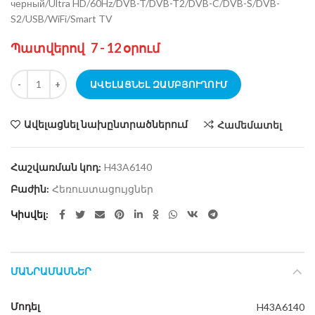
черный/Ultra HD/60Hz/DVB-T/DVB-T2/DVB-C/DVB-S/DVB-
S2/USB/WiFi/Smart TV
Պատվերով 7 - 12 օրում
քանակ Հեռուստացույց LED Hisense 43" H43A6140
ԱՎԵԼԱՑՆԵԼ ԶԱՄԲՅՈՒՂՈՒՄ
Ավելացնել նախընտրածներում
Համեմատել
Հաշվառման կոդ:
H43A6140
Բաժին:
Հեռուստացույցներ
Կիսվել
ՄԱՆՐԱՄԱՍՆԵՐ
Մոդել
H43A6140