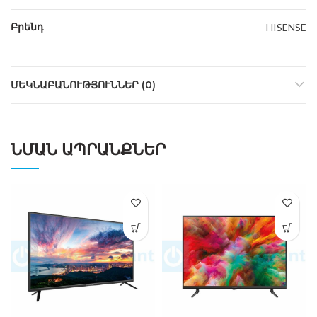
Բրենդ
HISENSE
ՄԵԿՆԱԲԱՆՈՒԹՅՈՒՆՆԵՐ (0)
ՆՄԱՆ ԱՊՐԱՆՔՆԵՐ