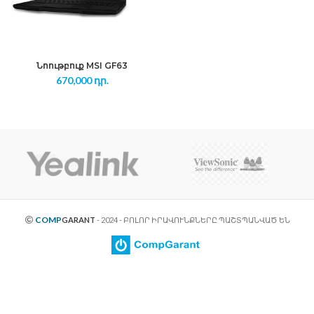
Նոութբուք MSI GF63
670,000
դր.
COMP
GARANT
- 2024 - ԲՈԼՈՐ ԻՐԱՎՈՒՆՔՆԵՐԸ ՊԱՇՏՊԱՆՎԱԾ ԵՆ