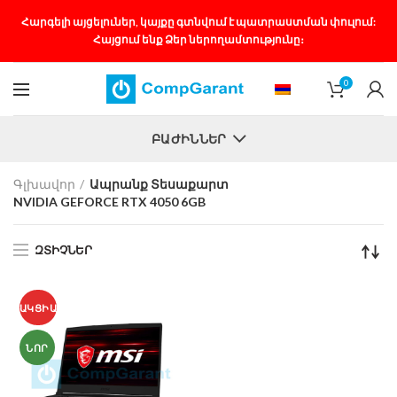
Հարգելի այցելուներ, կայքը գտնվում է պատրաստման փուլում:
Հայցում ենք Ձեր ներողամտությունը։
0
ԲԱԺԻՆՆԵՐ
Գլխավոր
Ապրանք Տեսաքարտ
NVIDIA GEFORCE RTX 4050 6GB
ԶՏԻՉՆԵՐ
ԱԿՑԻԱ
ՆՈՐ