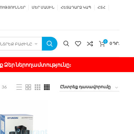
ՈՒԹՅՈՒՆՆԵՐ
ՄԵՐ ՄԱՍԻՆ
ՀԵՏԱԴԱՐՁ ԿԱՊ
ՀՏՀ
0
0
ԴՐ.
ՆՏՐԵՔ ԲԱԺԻՆԸ
ք Ձեր ներողամտությունը։
36