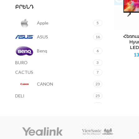
ԲՐԵՆԴ
Apple
5
Հեռու
ASUS
16
Hyu
LE
Benq
6
1
BURO
3
CACTUS
7
CANON
23
DELI
25
FELLOWES
2
Fujitsu
6
Gigaset
3
GLADWORK
1