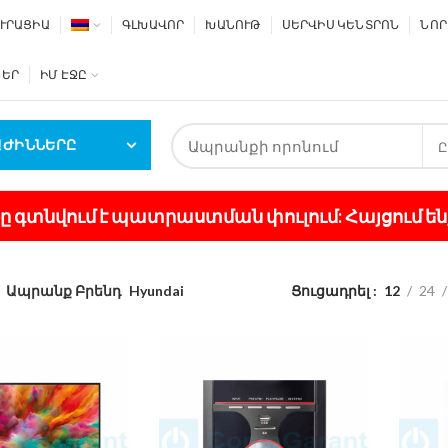
ՒՐԱՑԻԱ
ԳԼԽԱՎՈՐ
ԽԱՆՈՒԹ
ՍԵՐՎԻՍ ԿԵՆՏՐՈՆ
ՆՈՐ
ՆԵՐ
ԻՄ ԷՋԸ
ԱԺԻՆՆԵՐԸ
Ը
յքը գտնվում է պատրաստման փուլում: Հայցում են
Ապրանք Բրենդ
Hyundai
Ցուցադրել
12
24