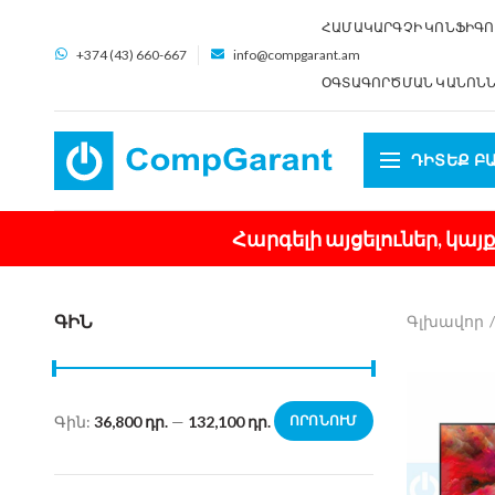
ՀԱՄԱԿԱՐԳՉԻ ԿՈՆՖԻԳՈ
+374 (43) 660-667
info@compgarant.am
ՕԳՏԱԳՈՐԾՄԱՆ ԿԱՆՈՆ
ԴԻՏԵՔ Բ
Հարգելի այցելուներ, կա
ԳԻՆ
Գլխավոր
Գին:
36,800 դր.
—
132,100 դր.
ՈՐՈՆՈՒՄ